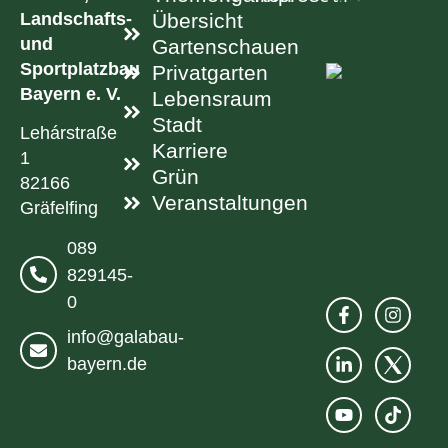
Landschafts-
Übersicht
und
Gartenschauen
Sportplatzbau
Privatgarten
Bayern e. V.
Lebensraum
Stadt
Lehárstraße
Karriere
1
Grün
82166
Veranstaltungen
Gräfelfing
089
829145-
0
info@galabau-
bayern.de