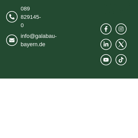
089
829145-
0
info@galabau-
bayern.de