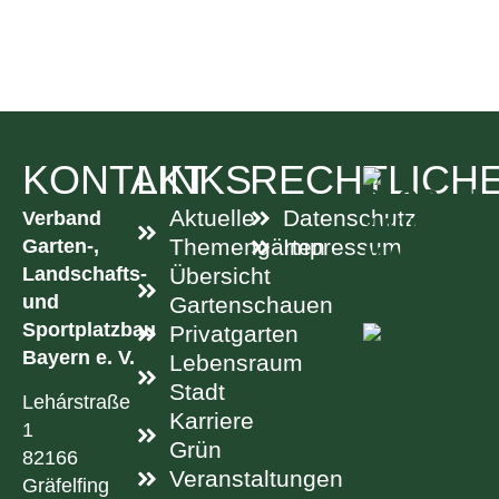
KONTAKT
LINKS
RECHTLICH
Aktuelle
Datenschutz
Verband
Garten-,
Themengärten
Impressum
Landschafts-
Übersicht
und
Gartenschauen
Sportplatzbau
Privatgarten
Bayern e. V.
Lebensraum
Stadt
Lehárstraße
Karriere
1
Grün
82166
Veranstaltungen
Gräfelfing