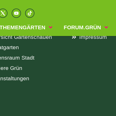
KS
RECHTLI
elle Themengärten
Datenschutz
THEMENGÄRTEN
FORUM.GRÜN
sicht Gartenschauen
Impressum
atgarten
ensraum Stadt
iere Grün
nstaltungen