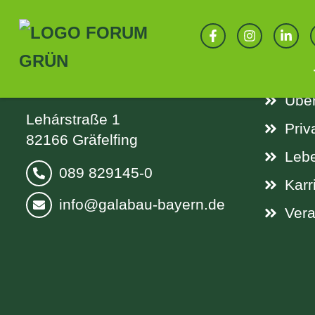
SPRINGEN
KONTAKT
LIN
Verband Garten-, Landschafts-
Aktu
und Sportplatzbau Bayern e. V.
Über
Lehárstraße 1
Priv
82166 Gräfelfing
Leb
089 829145-0
Karr
info@galabau-bayern.de
Vera