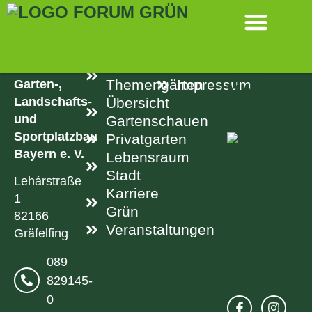
SPRINGEN
KONTAKT
LINKS
RECHTLICH
Aktuelle
Datenschutz
Verband
Garten-,
Themengärten
Impressum
Landschafts-
Übersicht
und
Gartenschauen
Sportplatzbau
Privatgarten
Bayern e. V.
Lebensraum
Stadt
Lehárstraße
Karriere
1
Grün
82166
Veranstaltungen
Gräfelfing
089
829145-
0