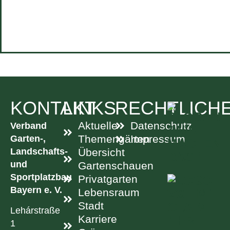
KONTAKT
LINKS
RECHTLICH
Aktuelle
Datenschutz
Verband
Garten-,
Themengärten
Impressum
Landschafts-
Übersicht
und
Gartenschauen
Sportplatzbau
Privatgarten
Bayern e. V.
Lebensraum
Stadt
Lehárstraße
Karriere
1