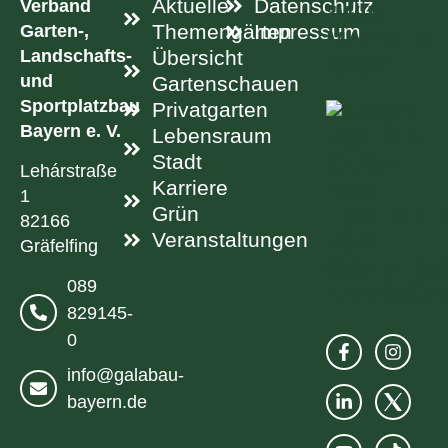
Aktuelle
Datenschutz
Verband
Garten-,
Themengärten
Impressum
Landschafts-
Übersicht
und
Gartenschauen
Sportplatzbau
Privatgarten
Bayern e. V.
Lebensraum
Stadt
Lehárstraße
Karriere
1
Grün
82166
Veranstaltungen
Gräfelfing
089
829145-
0
info@galabau-
bayern.de