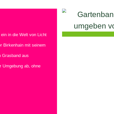
in in die Welt von Licht
er Birkenhain mit seinem
em Grasband aus
er Umgebung ab, ohne