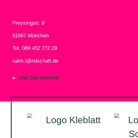
Preysingstr. 8
81667 München
Tel. 089 452 272 29
salm.l@ndschaft.de
»
LINK ZUR WEBSITE