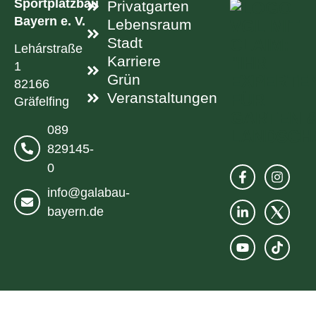
Sportplatzbau
Privatgarten
Bayern e. V.
Lebensraum
Stadt
Lehárstraße
Karriere
1
Grün
82166
Veranstaltungen
Gräfelfing
089
829145-
0
info@galabau-
bayern.de