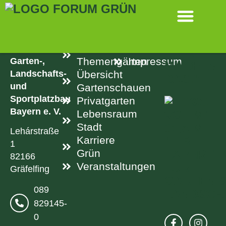
SPRINGEN
KONTAKT
LINKS
RECHTLICH
Aktuelle
Datenschutz
Verband
Garten-,
Themengärten
Impressum
Landschafts-
Übersicht
und
Gartenschauen
Sportplatzbau
Privatgarten
Bayern e. V.
Lebensraum
Stadt
Lehárstraße
Karriere
1
Grün
82166
Veranstaltungen
Gräfelfing
089
829145-
0