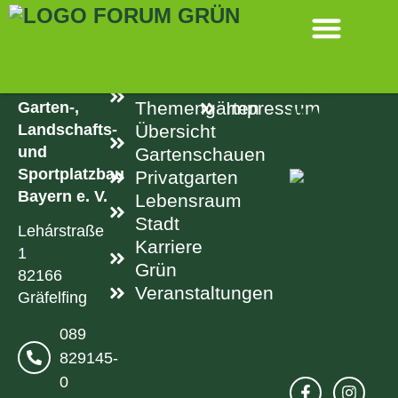
SPRINGEN
KONTAKT
LINKS
RECHTLICH
Aktuelle
Datenschutz
Verband
Garten-,
Themengärten
Impressum
Landschafts-
Übersicht
und
Gartenschauen
Sportplatzbau
Privatgarten
Bayern e. V.
Lebensraum
Stadt
Lehárstraße
Karriere
1
Grün
82166
Veranstaltungen
Gräfelfing
089
829145-
0