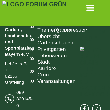
SPRINGEN
KONTAKT
LINKS
RECHTLICH
Aktuelle
Datenschutz
Verband
Garten-,
Themengärten
Impressum
Landschafts-
Übersicht
und
Gartenschauen
Sportplatzbau
Privatgarten
Bayern e. V.
Lebensraum
Stadt
Lehárstraße
Karriere
1
Grün
82166
Veranstaltungen
Gräfelfing
089
829145-
0