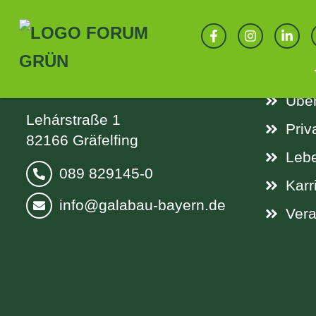
SPRINGEN
KONTAKT
LIN
Verband Garten-, Landschafts-
Aktu
und Sportplatzbau Bayern e. V.
Über
Lehárstraße 1
Priv
82166 Gräfelfing
Leb
089 829145-0
Karr
info@galabau-bayern.de
Vera