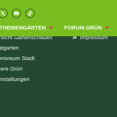
KS
RECHTLI
elle Themengärten
Datenschutz
THEMENGÄRTEN
FORUM.GRÜN
sicht Gartenschauen
Impressum
atgarten
ensraum Stadt
iere Grün
nstaltungen