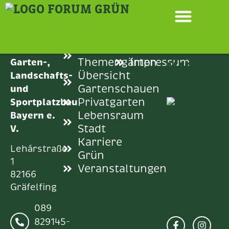
SPRINGEN
KONTAKT
LINKS
RECHTLICHE
Aktuelle
Datenschutz
Verband
Themengärten
Impressum
Garten-,
Übersicht
Landschafts-
Gartenschauen
und
Privatgarten
Sportplatzbau
Lebensraum
Bayern e.
Stadt
V.
Karriere
Lehárstraße
Grün
1
Veranstaltungen
82166
Gräfelfing
089
829145-