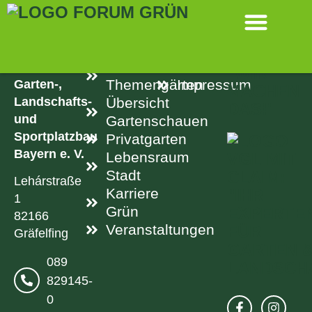
SPRINGEN
KONTAKT
LINKS
RECHTLICH
Aktuelle
Datenschutz
Verband
Garten-,
Themengärten
Impressum
Landschafts-
Übersicht
und
Gartenschauen
Sportplatzbau
Privatgarten
Bayern e. V.
Lebensraum
Stadt
Lehárstraße
Karriere
1
Grün
82166
Veranstaltungen
Gräfelfing
089
829145-
0