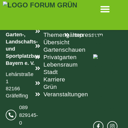
SPRINGEN
KONTAKT
LINKS
RECHTLICH
Aktuelle
Datenschutz
Verband
Garten-,
Themengärten
Impressum
Landschafts-
Übersicht
und
Gartenschauen
Sportplatzbau
Privatgarten
Bayern e. V.
Lebensraum
Stadt
Lehárstraße
Karriere
1
Grün
82166
Veranstaltungen
Gräfelfing
089
829145-
0