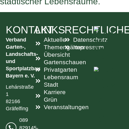
städtischer Lebensräume.
KONTAKT
LINKS
RECHTLICH
Aktuelle
Datenschutz
Verband
Garten-,
Themengärten
Impressum
Landschafts-
Übersicht
und
Gartenschauen
Sportplatzbau
Privatgarten
Bayern e. V.
Lebensraum
Stadt
Lehárstraße
Karriere
1
Grün
82166
Veranstaltungen
Gräfelfing
089
829145-